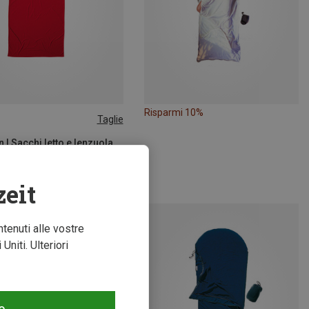
Risparmi 10%
Taglie
 210CM
| Sacchi letto e lenzuola
Lenzuola per sacco a pelo Thermolite Radiator Travelsheet
€
zeit
ntenuti alle vostre
niti. Ulteriori