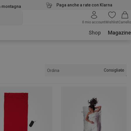
Paga anche a rate con Klarna
la montagna
Il mio account
Wishlist
Carrello
Shop
Magazine
Consigliato
Ordina