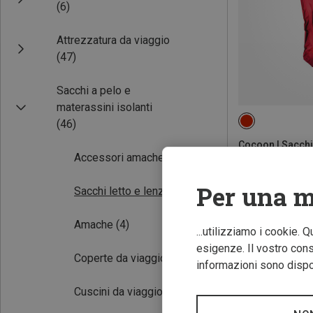
(6)
Attrezzatura da viaggio
(47)
Sacchi a pelo e
materassini isolanti
(46)
MAX. 200CM
Cocoon | Sacchi 
Accessori amache
(2)
MummyLiner Cot
27,11 €
Per una m
Sacchi letto e lenzuola
(20)
Amache
(4)
...utilizziamo i cookie. 
esigenze. Il vostro conse
Coperte da viaggio
(4)
informazioni sono dispon
Cuscini da viaggio
(12)