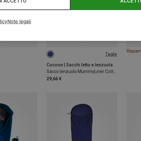
N ACCETTO
ACCETT
licy
Note legali
Rispar
Taglie
MAX. 230CM
Cocoon | Sacchi letto e lenzuola
Sacco lenzuolo MummyLiner Cotton Flannel
29,66 €