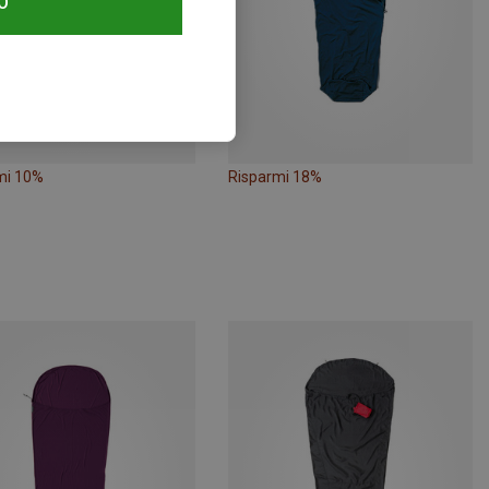
O
mi 10%
Risparmi 18%