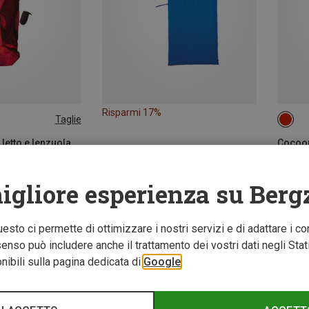
Risparmi 17%
Taglie
MAX.
letto e lenzuola
Cocoon 
ton S
55,60 
igliore esperienza su Berg
Questo ci permette di ottimizzare i nostri servizi e di adattare i co
nso può includere anche il trattamento dei vostri dati negli Stati U
ibili sulla pagina dedicata di
Google