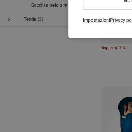
NO
Sacchi a pelo sintetici
(4)
Tende
(2)
Impostazioni
Privacy po
Risparmi 10%