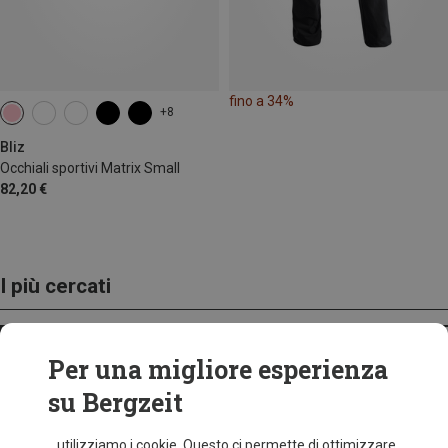
fino a 34%
+8
Bliz
Occhiali sportivi Matrix Small
82,20 €
I più cercati
ZAINI
Per una migliore esperienza
su Bergzeit
...utilizziamo i cookie. Questo ci permette di ottimizzare