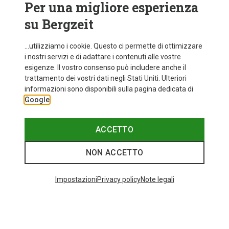
Per una migliore esperienza
su Bergzeit
...utilizziamo i cookie. Questo ci permette di ottimizzare
i nostri servizi e di adattare i contenuti alle vostre
esigenze. Il vostro consenso può includere anche il
trattamento dei vostri dati negli Stati Uniti. Ulteriori
fino a 34%
+10
informazioni sono disponibili sulla pagina dedicata di
Google
Bliz
Occhiali sportivi Matrix Small
82,20 €
ACCETTO
NON ACCETTO
I più cercati
Impostazioni
Privacy policy
Note legali
ZAINI