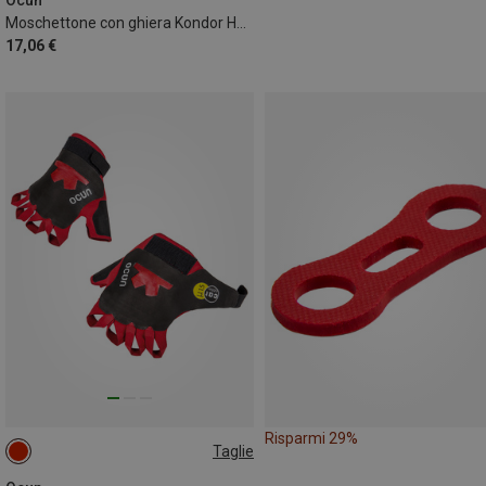
Moschettone con ghiera Kondor HMS Screw
17,06 €
Risparmi 29%
Taglie
XL
L
S
M
XS