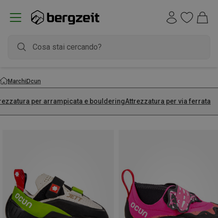
Marchi
Ocun
trezzatura per arrampicata e bouldering
Attrezzatura per via ferrata