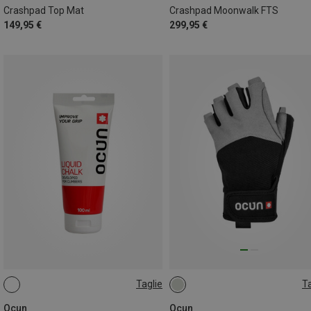
Crashpad Top Mat
Crashpad Moonwalk FTS
149,95 €
299,95 €
Taglie
Ta
100ML
XS
S
Ocun
Ocun