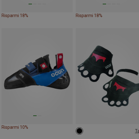
Risparmi 18%
Risparmi 18%
Risparmi 10%
Ta
XS
XL
L
S
M