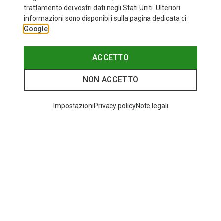
trattamento dei vostri dati negli Stati Uniti. Ulteriori
fino a 33%
Taglie
+9
informazioni sono disponibili sulla pagina dedicata di
ONE SIZE
Google
Bliz
Occhiali sportivi Matrix Small
82,20 €
ACCETTO
NON ACCETTO
I più cercati
Impostazioni
Privacy policy
Note legali
ZAINI