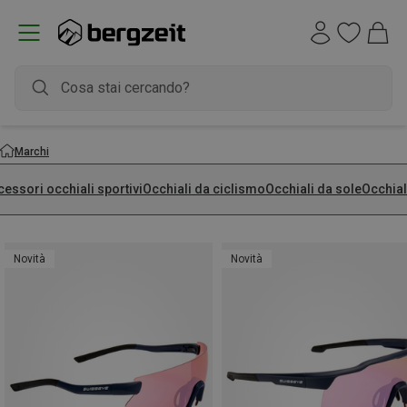
Marchi
essori occhiali sportivi
Occhiali da ciclismo
Occhiali da sole
Occhial
Novità
Novità