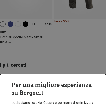
fino a 35%
Taglie
+11
ONE SIZE
Bliz
Occhiali sportivi Matrix Small
82,95 €
I più cercati
ZAINI
Per una migliore esperienza
su Bergzeit
...utilizziamo i cookie. Questo ci permette di ottimizzare