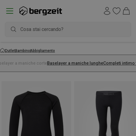
Outlet
Bambino
Abbigliamento
selayer a maniche corte
Baselayer a maniche lunghe
Completi intimo