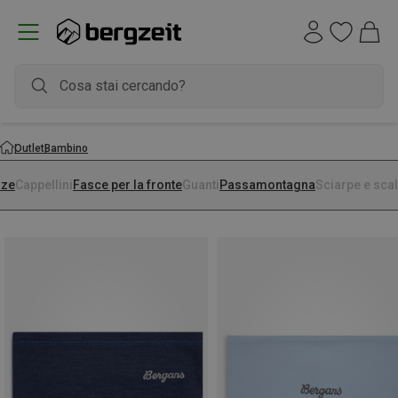
Outlet
Bambino
lze
Cappellini
Fasce per la fronte
Guanti
Passamontagna
Sciarpe e sca