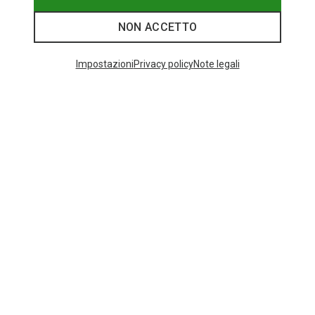
NON ACCETTO
I più cercati
Impostazioni
Privacy policy
Note legali
ZAINI