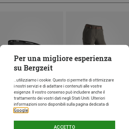
Per una migliore esperienza
su Bergzeit
...utilizziamo i cookie. Questo ci permette di ottimizzare
i nostri servizi e di adattare i contenuti alle vostre
esigenze. Il vostro consenso può includere anche il
trattamento dei vostri dati negli Stati Uniti. Ulteriori
fino a 30%
Taglie
+9
informazioni sono disponibili sulla pagina dedicata di
ONE SIZE
Google
Bliz
Occhiali sportivi Matrix Small
82,20 €
ACCETTO