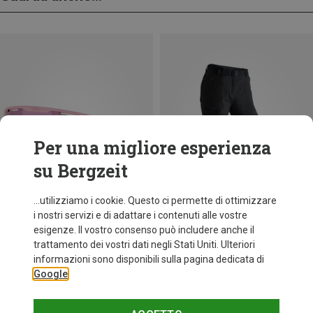
Per una migliore esperienza
su Bergzeit
...utilizziamo i cookie. Questo ci permette di ottimizzare
i nostri servizi e di adattare i contenuti alle vostre
esigenze. Il vostro consenso può includere anche il
trattamento dei vostri dati negli Stati Uniti. Ulteriori
fino a 34%
+10
informazioni sono disponibili sulla pagina dedicata di
Google
Bliz
Occhiali sportivi Matrix Small
89,95 €