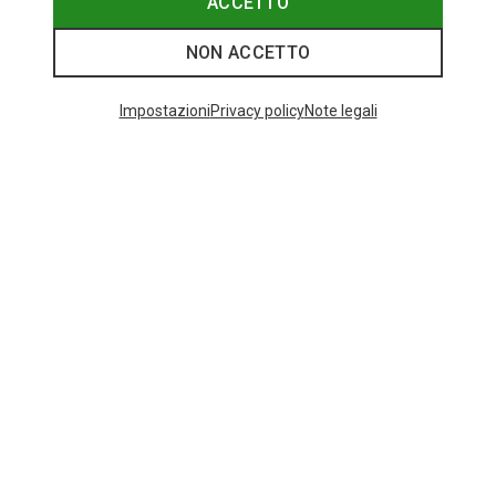
ACCETTO
NON ACCETTO
I più cercati
Impostazioni
Privacy policy
Note legali
ZAINI