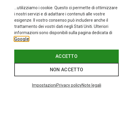
...utilizziamo i cookie. Questo ci permette di ottimizzare
i nostri servizi e di adattare i contenuti alle vostre
esigenze. Il vostro consenso può includere anche il
trattamento dei vostri dati negli Stati Uniti. Ulteriori
fino a 30%
Taglie
+11
informazioni sono disponibili sulla pagina dedicata di
ONE SIZE
Google
Bliz
Occhiali sportivi Matrix Small
82,20 €
ACCETTO
NON ACCETTO
I più cercati
Impostazioni
Privacy policy
Note legali
ZAINI