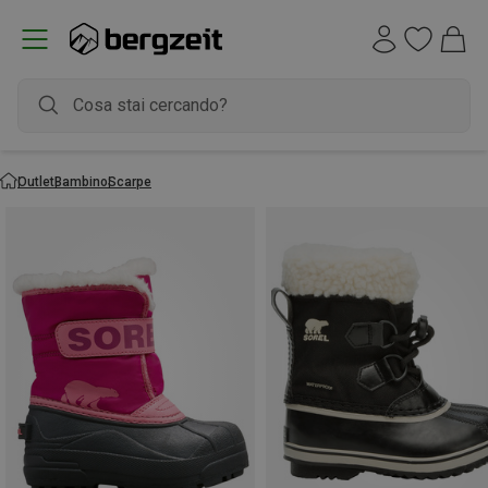
Outlet
Bambino
Scarpe