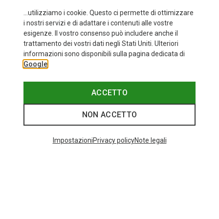
...utilizziamo i cookie. Questo ci permette di ottimizzare
i nostri servizi e di adattare i contenuti alle vostre
esigenze. Il vostro consenso può includere anche il
trattamento dei vostri dati negli Stati Uniti. Ulteriori
fino a 35%
+11
informazioni sono disponibili sulla pagina dedicata di
Google
Bliz
Occhiali sportivi Matrix Small
89,95 €
ACCETTO
NON ACCETTO
I più cercati
Impostazioni
Privacy policy
Note legali
ZAINI