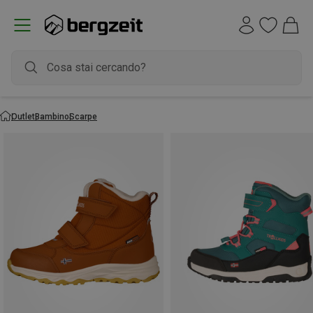
Outlet
Bambino
Scarpe