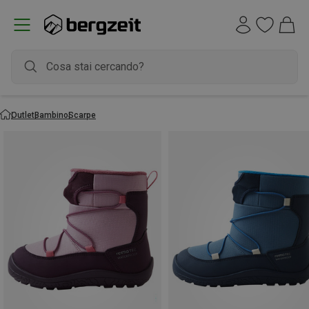
Outlet
Bambino
Scarpe