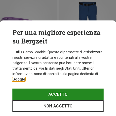
Per una migliore esperienza
su Bergzeit
...utilizziamo i cookie. Questo ci permette di ottimizzare
i nostri servizi e di adattare i contenuti alle vostre
esigenze. Il vostro consenso può includere anche il
trattamento dei vostri dati negli Stati Uniti. Ulteriori
fino a 35%
+10
informazioni sono disponibili sulla pagina dedicata di
Google
Bliz
Occhiali sportivi Matrix Small
89,95 €
ACCETTO
NON ACCETTO