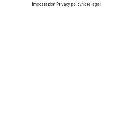
I più cercati
Impostazioni
Privacy policy
Note legali
ZAINI