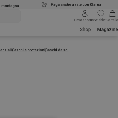
Paga anche a rate con Klarna
la montagna
Il mio account
Wishlist
Carrello
Shop
Magazine
enziali
Caschi e protezioni
Caschi da sci