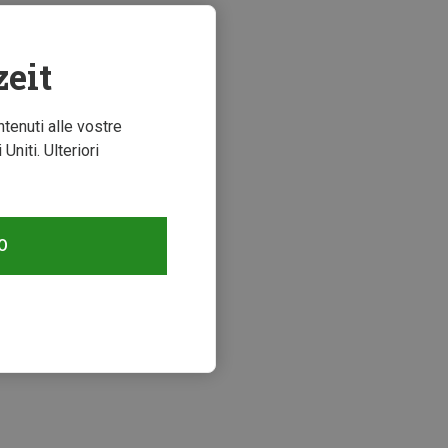
zeit
ntenuti alle vostre
niti. Ulteriori
O