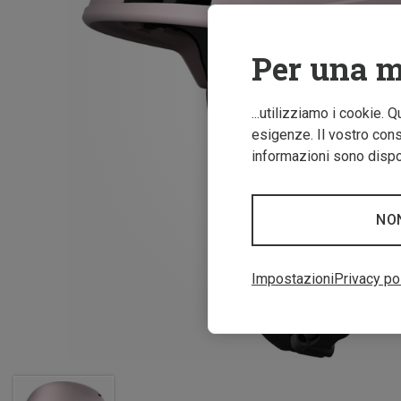
Per una m
...utilizziamo i cookie. 
esigenze. Il vostro conse
informazioni sono dispon
NO
Impostazioni
Privacy po