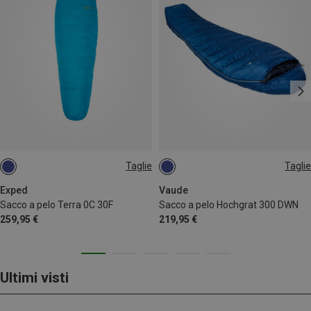
Taglie
Taglie
MAX. 195CM
MAX. 185CM | LEFT
MAX. 180CM | LEFT
Exped
Vaude
Sacco a pelo Terra 0C 30F
Sacco a pelo Hochgrat 300 DWN
MAX. 195CM | LEFT
259,95 €
219,95 €
Ultimi visti