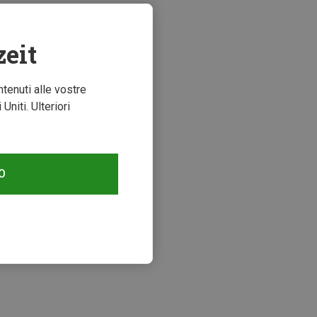
zeit
ntenuti alle vostre
niti. Ulteriori
O