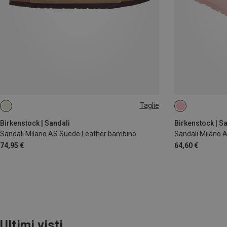
Taglie
28
30
31
26
27
2
Birkenstock | Sandali
Birkenstock | S
Sandali Milano AS Suede Leather bambino
Sandali Milano 
74,95 €
64,60 €
Ultimi visti