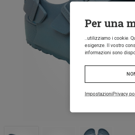
Per una m
...utilizziamo i cookie. 
esigenze. Il vostro conse
informazioni sono dispon
NO
Impostazioni
Privacy po