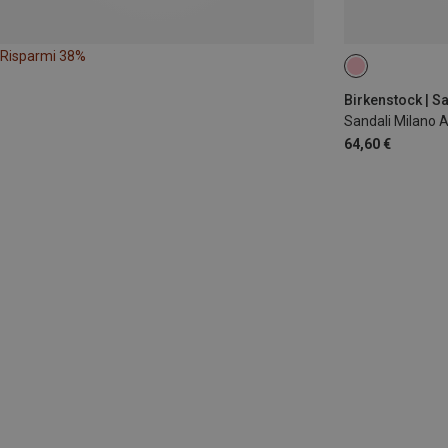
Risparmi 38%
26
27
2
Birkenstock | S
Sandali Milano 
64,60 €