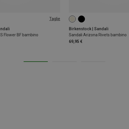
Taglie
8
29
30
29
30
31
32
33
andali
Birkenstock | Sandali
AS Flower BF bambino
Sandali Arizona Rivets bambino
69,95 €