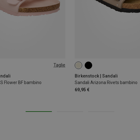
Taglie
8
29
30
29
30
31
32
33
andali
Birkenstock | Sandali
AS Flower BF bambino
Sandali Arizona Rivets bambino
69,95 €