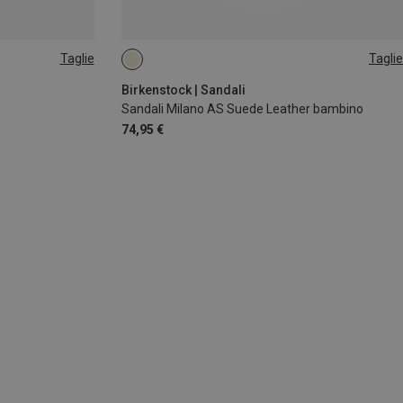
Taglie
Taglie
28
30
31
Birkenstock | Sandali
Sandali Milano AS Suede Leather bambino
74,95 €