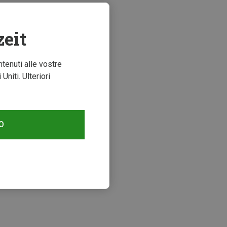
zeit
ntenuti alle vostre
niti. Ulteriori
O