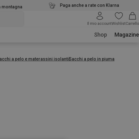
Paga anche a rate con Klarna
la montagna
Il mio account
Wishlist
Carrello
Shop
Magazine
acchi a pelo e materassini isolanti
Sacchi a pelo in piuma