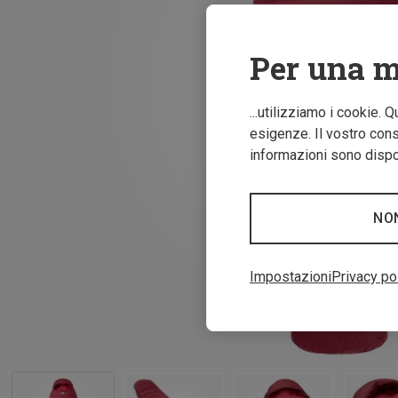
Per una m
...utilizziamo i cookie. 
esigenze. Il vostro conse
informazioni sono dispon
NO
Impostazioni
Privacy po