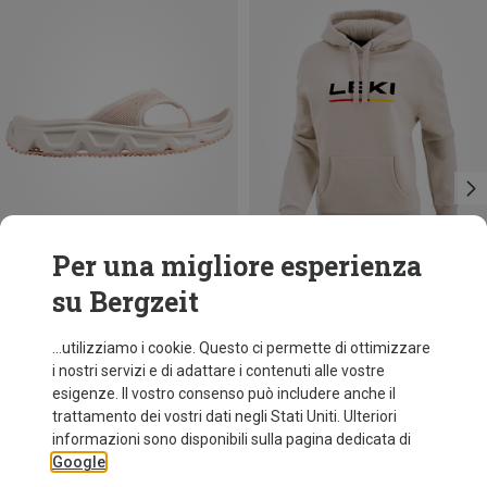
Per una migliore esperienza
su Bergzeit
Risparmi 27%
Taglie
36.5|37
37|37.5
39|39.5
41|41.5
42
42.5|43
Salomon
...utilizziamo i cookie. Questo ci permette di ottimizzare
Scarpe Reelax Break 6.0 donna
i nostri servizi e di adattare i contenuti alle vostre
64,60 €
esigenze. Il vostro consenso può includere anche il
trattamento dei vostri dati negli Stati Uniti. Ulteriori
informazioni sono disponibili sulla pagina dedicata di
Google