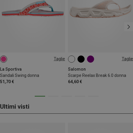
Taglie
Taglie
37
39
40
43
36.5|37
37|37.5
39|39.5
41|41.5
42
42.5|43
La Sportiva
Salomon
Sandali Swing donna
Scarpe Reelax Break 6.0 donna
51,70 €
64,60 €
Ultimi visti