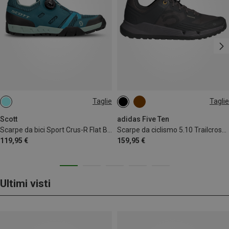
Taglie
Taglie
36
37
Scott
adidas Five Ten
Scarpe da bici Sport Crus-R Flat Boa donna
Scarpe da ciclismo 5.10 Trailcross XT
119,95 €
159,95 €
Ultimi visti