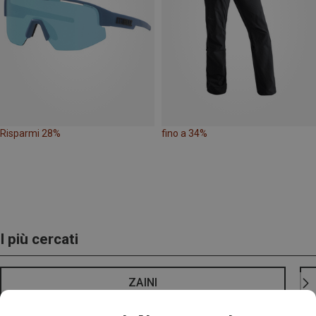
Risparmi 28%
fino a 34%
I più cercati
ZAINI