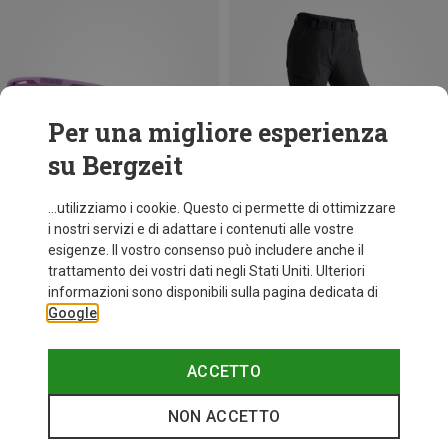
Per una migliore esperienza
su Bergzeit
...utilizziamo i cookie. Questo ci permette di ottimizzare
i nostri servizi e di adattare i contenuti alle vostre
esigenze. Il vostro consenso può includere anche il
trattamento dei vostri dati negli Stati Uniti. Ulteriori
fino a 34%
+11
informazioni sono disponibili sulla pagina dedicata di
Google
Bliz
Occhiali sportivi Matrix Small
89,95 €
ACCETTO
NON ACCETTO