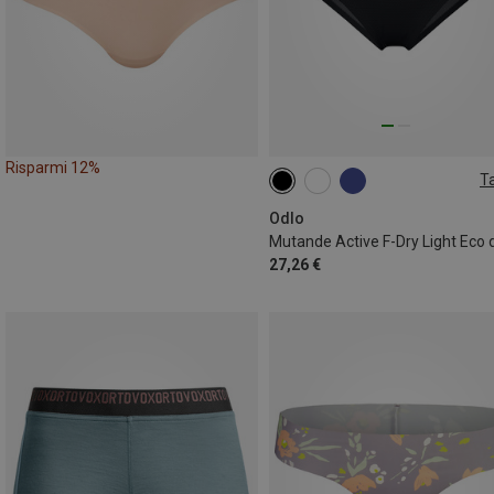
Risparmi 12%
Ta
XS
S
M
L
XL
XXL
Odlo
27,26 €