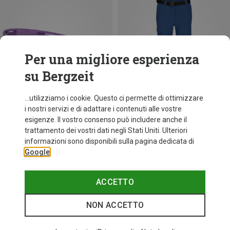
Per una migliore esperienza
su Bergzeit
...utilizziamo i cookie. Questo ci permette di ottimizzare
i nostri servizi e di adattare i contenuti alle vostre
esigenze. Il vostro consenso può includere anche il
trattamento dei vostri dati negli Stati Uniti. Ulteriori
fino a 35%
+10
informazioni sono disponibili sulla pagina dedicata di
Google
Bliz
Occhiali sportivi Matrix Small
89,95 €
ACCETTO
NON ACCETTO
Categories speciali