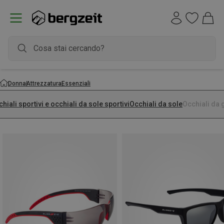
Donna
Attrezzatura
Essenziali
hiali sportivi e occhiali da sole sportivi
Occhiali da sole
Occhiali da 