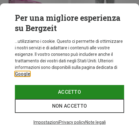
Per una migliore esperienza
su Bergzeit
...utilizziamo i cookie. Questo ci permette di ottimizzare
i nostri servizi e di adattare i contenuti alle vostre
esigenze. Il vostro consenso può includere anche il
trattamento dei vostri dati negli Stati Uniti. Ulteriori
fino a 33%
Taglie
+11
informazioni sono disponibili sulla pagina dedicata di
ONE SIZE
Google
Bliz
Occhiali sportivi Matrix Small
82,20 €
ACCETTO
NON ACCETTO
Categories speciali
Impostazioni
Privacy policy
Note legali
BASTONCINI DA TREKKING IN CARBONIO