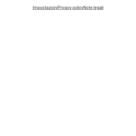
Impostazioni
Privacy policy
Note legali
BASTONCINI DA TREKKING IN CARBONIO