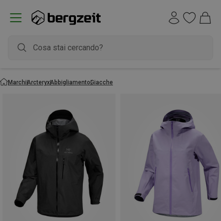
Marchi
Arcteryx
Abbigliamento
Giacche