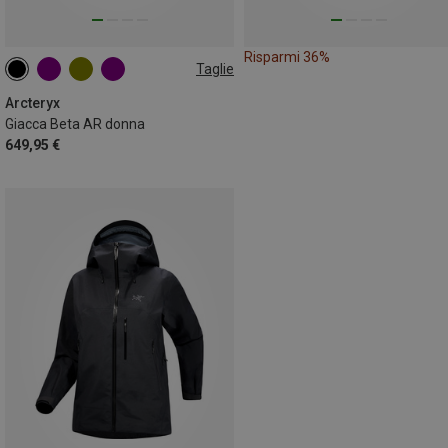
Risparmi 36%
Taglie
XS
S
M
L
XL
Arcteryx
Giacca Beta AR donna
649,95 €