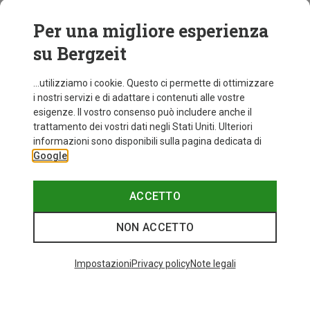
Per una migliore esperienza
su Bergzeit
...utilizziamo i cookie. Questo ci permette di ottimizzare
i nostri servizi e di adattare i contenuti alle vostre
esigenze. Il vostro consenso può includere anche il
trattamento dei vostri dati negli Stati Uniti. Ulteriori
fino a 31%
Taglie
+12
informazioni sono disponibili sulla pagina dedicata di
ONE SIZE
Google
Bliz
Occhiali sportivi Matrix Small
89,95 €
ACCETTO
NON ACCETTO
I più cercati
Impostazioni
Privacy policy
Note legali
ZAINI