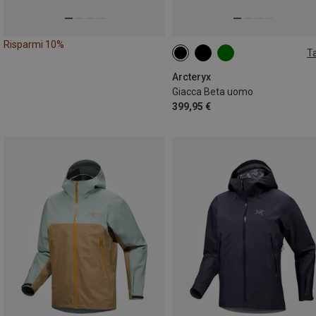
Risparmi 10%
Ta
XL
Arcteryx
Giacca Beta uomo
399,95 €