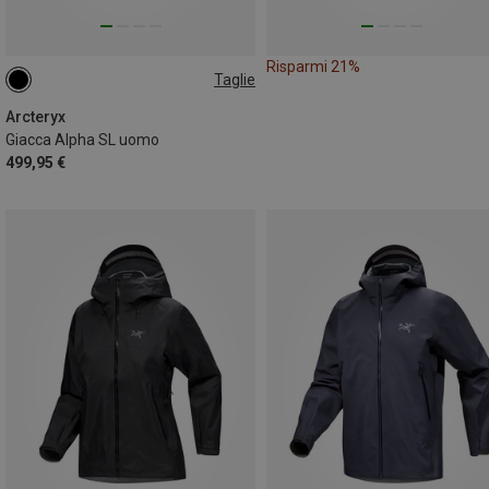
Risparmi 21%
Taglie
S
L
XL
Arcteryx
Giacca Alpha SL uomo
499,95 €