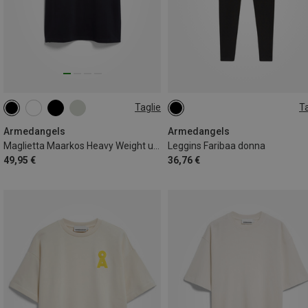
Taglie
Ta
S
M
L
XL
XXL
M
Armedangels
Armedangels
Maglietta Maarkos Heavy Weight uomo
Leggins Faribaa donna
49,95 €
36,76 €