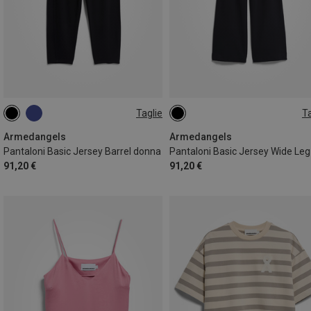
Taglie
Ta
XS
S
L
XS
M
L
Armedangels
Armedangels
Pantaloni Basic Jersey Barrel donna
91,20 €
91,20 €