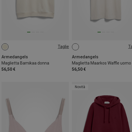
Taglie
Ta
S
M
S
M
L
XL
Armedangels
Armedangels
Maglietta Bamikaa donna
Maglietta Maarkos Waffle uomo
56,50 €
56,50 €
Novità