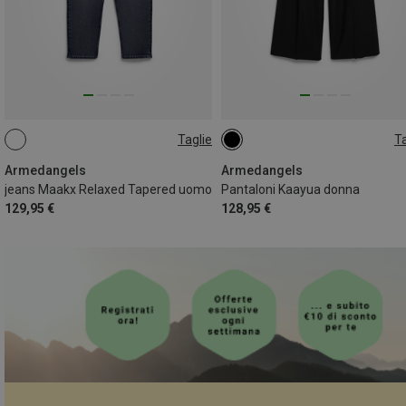
Taglie
Ta
S
M
L
Armedangels
Armedangels
jeans Maakx Relaxed Tapered uomo
Pantaloni Kaayua donna
129,95 €
128,95 €