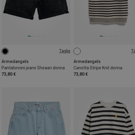
Taglie
Ta
S|XS
XS
S
Armedangels
Armedangels
Pantaloncini jeans Sheaari donna
Canotta Stripe Knit donna
73,80 €
73,80 €