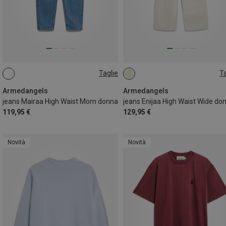
Taglie
Ta
S
L
L|M
M|S
S|XS
Armedangels
Armedangels
jeans Mairaa High Waist Mom donna
jeans Enijaa High Waist Wide do
119,95 €
129,95 €
Novità
Novità