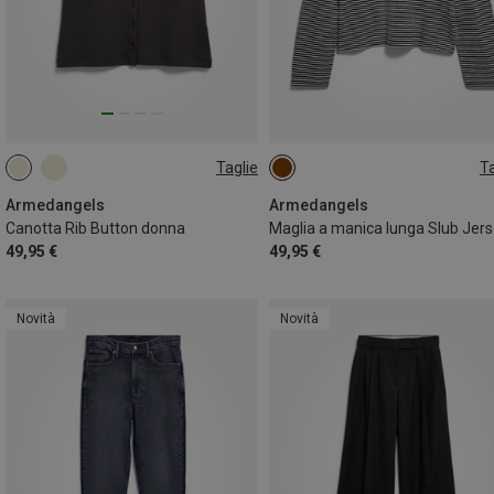
Taglie
Ta
M
L
XS
M
Armedangels
Armedangels
Canotta Rib Button donna
49,95 €
49,95 €
Novità
Novità