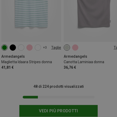
Taglie
Ta
+3
XS
S
M
L
XL
XS
S
Armedangels
Armedangels
Maglietta Idaara Stripes donna
Canotta Laminiaa donna
41,81 €
36,76 €
48 di 224 prodotti visualizzati
VEDI PIÙ PRODOTTI