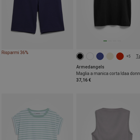
Risparmi 36%
Ta
+5
XS
S
M
L
XL
Armedangels
Maglia a manica corta Idaa don
37,16 €