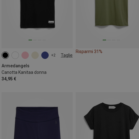
Risparmi 31%
Taglie
+2
XS
S
M
L
Armedangels
Canotta Kanitaa donna
34,95 €