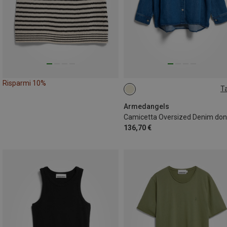
Risparmi 10%
Ta
XS
S
L
Armedangels
Camicetta Oversized Denim do
136,70 €