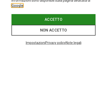
informazioni sono disponibili sulla pagina dedicata di
Google
Bliz
Occhiali sportivi Matrix Small
89,95 €
ACCETTO
NON ACCETTO
I più cercati
Impostazioni
Privacy policy
Note legali
ZAINI