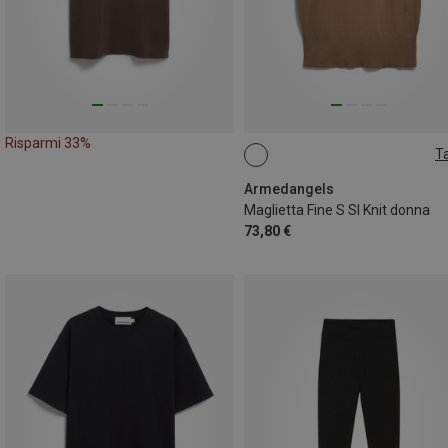
Risparmi 33%
Ta
XS
S
M
L
Armedangels
Maglietta Fine S Sl Knit donna
73,80 €