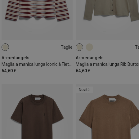
Taglie
Ta
XS
S
M
L
XS
S
M
L
Armedangels
Armedangels
Maglia a manica lunga Iconic å Fietaa Stripe donna
64,60 €
64,60 €
Novità