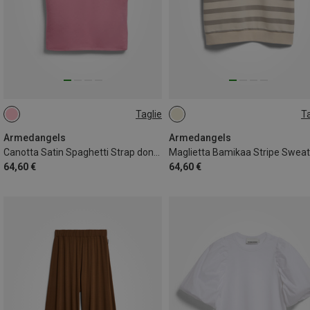
Taglie
Ta
L
XS
Armedangels
Armedangels
Canotta Satin Spaghetti Strap donna
64,60 €
64,60 €