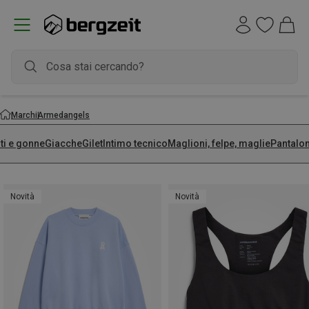
Marchi
Armedangels
ti e gonne
Giacche
Gilet
Intimo tecnico
Maglioni, felpe, maglie
Pantalon
Novità
Novità