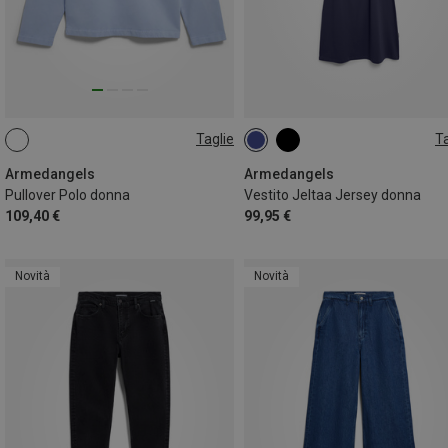
Taglie
Ta
XS
S
M
L
XS
S
Armedangels
Armedangels
Pullover Polo donna
Vestito Jeltaa Jersey donna
109,40 €
99,95 €
Novità
Novità