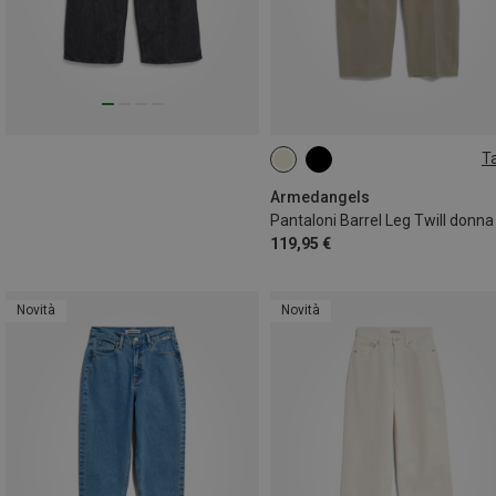
Ta
XS
S
M
L
Armedangels
Pantaloni Barrel Leg Twill donna
119,95 €
Novità
Novità