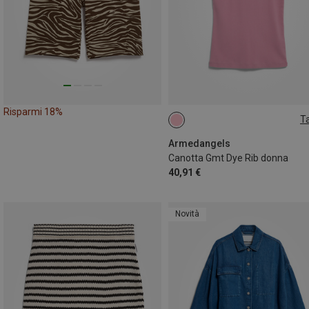
Risparmi 18%
Ta
XS
M
L
Armedangels
Canotta Gmt Dye Rib donna
40,91 €
Novità