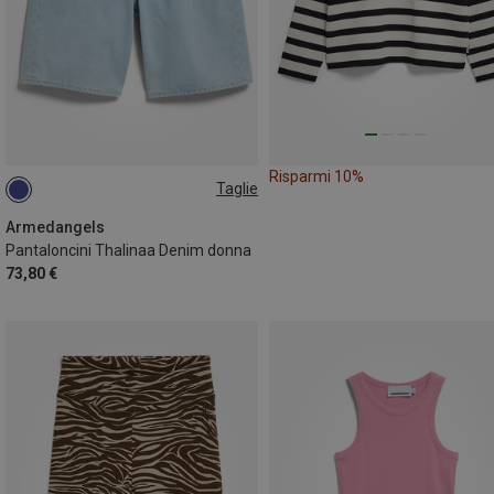
Risparmi 10%
Taglie
XS
S
M|S
S|XS
Armedangels
Pantaloncini Thalinaa Denim donna
73,80 €