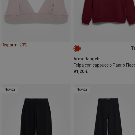
Risparmi 20%
Ta
S
M
L
XL
Armedangels
91,20 €
Novità
Novità