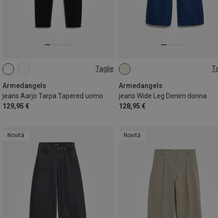
Taglie
Ta
S
M
L
M|S
S|XS
Armedangels
Armedangels
jeans Aarjo Tarpa Tapered uomo
jeans Wide Leg Denim donna
129,95 €
128,95 €
Novità
Novità