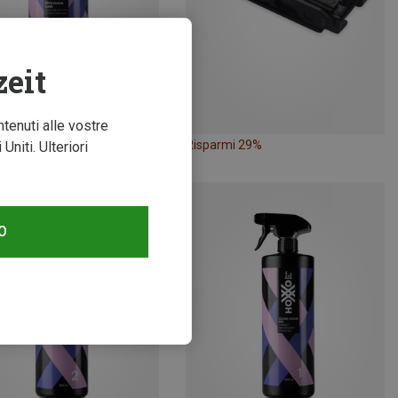
zeit
ntenuti alle vostre
mi 29%
Risparmi 29%
niti. Ulteriori
O