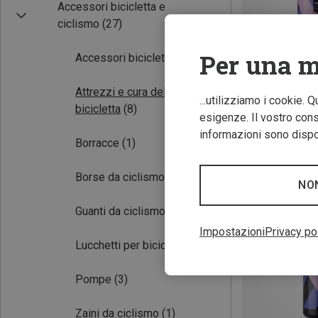
Accessori bicicletta e
ciclismo
(27)
Per una m
Accessori bicicletta
(1)
Attrezzi e cura della
...utilizziamo i cookie. 
bicicletta
(8)
Risparmi 19%
esigenze. Il vostro conse
informazioni sono dispon
Borracce
(1)
Borse da ciclismo
(8)
NO
Guanti da ciclismo
(2)
Impostazioni
Privacy po
Lucchetti per bicicletta
(3)
Pompe
(3)
Zaini da ciclismo
(1)