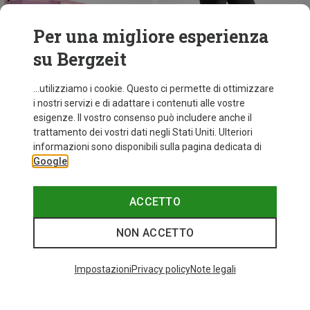
Per una migliore esperienza
su Bergzeit
...utilizziamo i cookie. Questo ci permette di ottimizzare
i nostri servizi e di adattare i contenuti alle vostre
esigenze. Il vostro consenso può includere anche il
trattamento dei vostri dati negli Stati Uniti. Ulteriori
fino a 34%
+10
informazioni sono disponibili sulla pagina dedicata di
Google
Bliz
Occhiali sportivi Matrix Small
89,95 €
ACCETTO
NON ACCETTO
I più cercati
Impostazioni
Privacy policy
Note legali
ZAINI