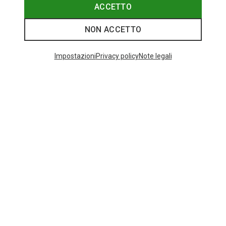
89,95 €
ACCETTO
NON ACCETTO
I più cercati
Impostazioni
Privacy policy
Note legali
ZAINI