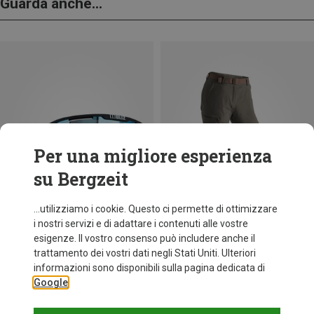
Guarda anche...
Per una migliore esperienza
su Bergzeit
...utilizziamo i cookie. Questo ci permette di ottimizzare
i nostri servizi e di adattare i contenuti alle vostre
esigenze. Il vostro consenso può includere anche il
trattamento dei vostri dati negli Stati Uniti. Ulteriori
fino a 35%
+10
informazioni sono disponibili sulla pagina dedicata di
Google
Bliz
Occhiali sportivi Matrix Small