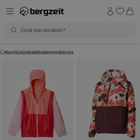
Marchi
Columbia
Abbigliamento
Giacche