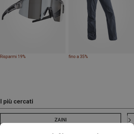
Risparmi 19%
fino a 35%
I più cercati
ZAINI