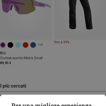
fino a 34%
+10
Bliz
Occhiali sportivi Matrix Small
89,95 €
I più cercati
ZAINI
Per una migliore esperienza