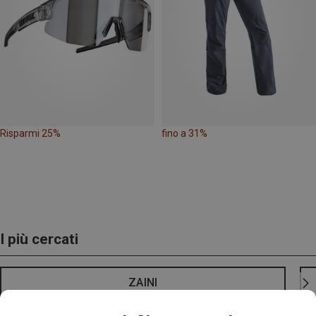
Risparmi 25%
fino a 31%
I più cercati
ZAINI