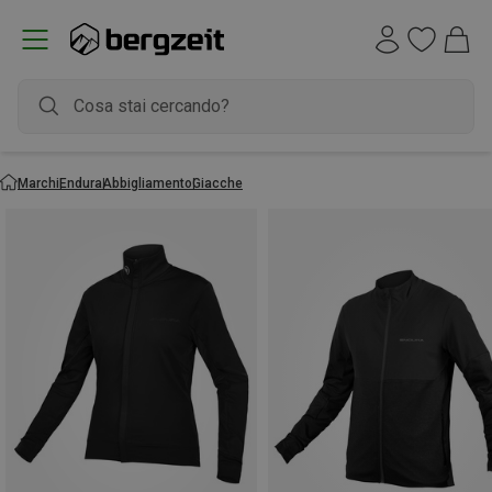
Marchi
Endura
Abbigliamento
Giacche