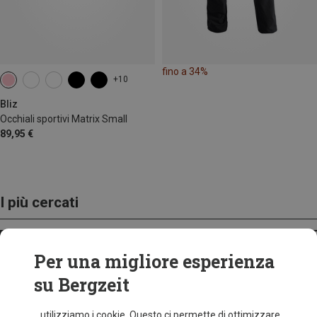
fino a 34%
+10
Bliz
Occhiali sportivi Matrix Small
89,95 €
I più cercati
ZAINI
Per una migliore esperienza
su Bergzeit
...utilizziamo i cookie. Questo ci permette di ottimizzare