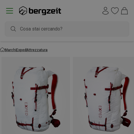
Marchi
Exped
Attrezzatura