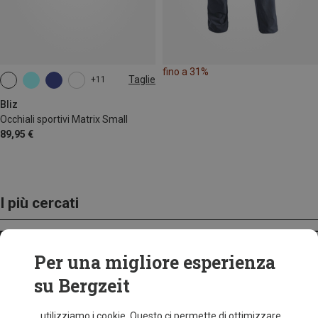
fino a 31%
Taglie
+11
ONE SIZE
Bliz
Occhiali sportivi Matrix Small
89,95 €
I più cercati
ZAINI
Per una migliore esperienza
su Bergzeit
...utilizziamo i cookie. Questo ci permette di ottimizzare