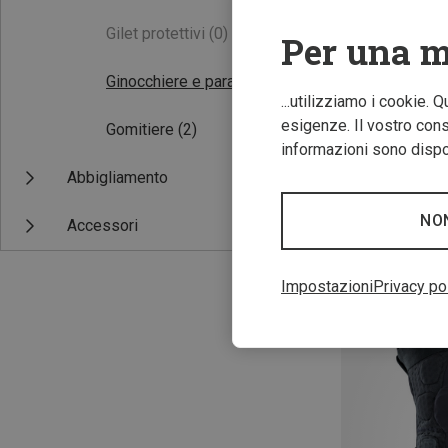
Gilet protettivi
(0)
Per una m
Ginocchiere e parastinchi
(6)
...utilizziamo i cookie. 
esigenze. Il vostro conse
Gomitiere
(2)
informazioni sono dispon
Abbigliamento
S
S
M
ION | Ginocchier
NO
Accessori
135,80 €
Impostazioni
Privacy po