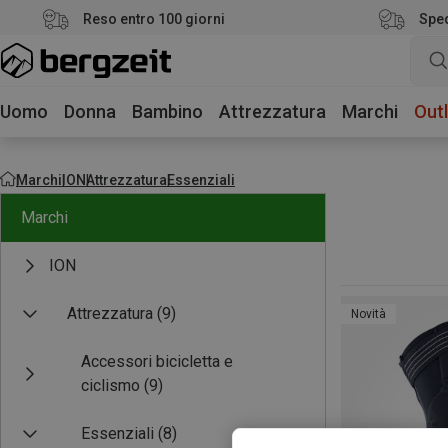
Reso entro 100 giorni
Sped
Uomo
Donna
Bambino
Attrezzatura
Marchi
Outl
Marchi
ION
Attrezzatura
Essenziali
Marchi
ION
Attrezzatura
(9)
Novità
Accessori bicicletta e
ciclismo
(9)
Essenziali
(8)