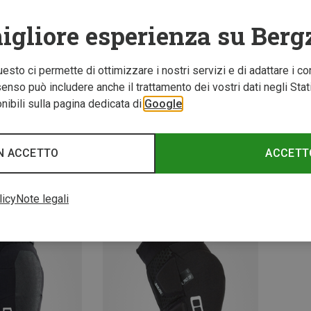
igliore esperienza su Berg
Questo ci permette di ottimizzare i nostri servizi e di adattare i co
nso può includere anche il trattamento dei vostri dati negli Stati U
ibili sulla pagina dedicata di
Google
Risparmi 17%
Rispar
Taglie
L
XL
XL
e e parastinchi
N ACCETTO
ACCETT
Protezione per le ginocchia K-Pact Zip
licy
Note legali