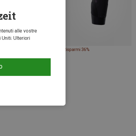
zeit
ntenuti alle vostre
niti. Ulteriori
mi 38%
Risparmi 36%
O