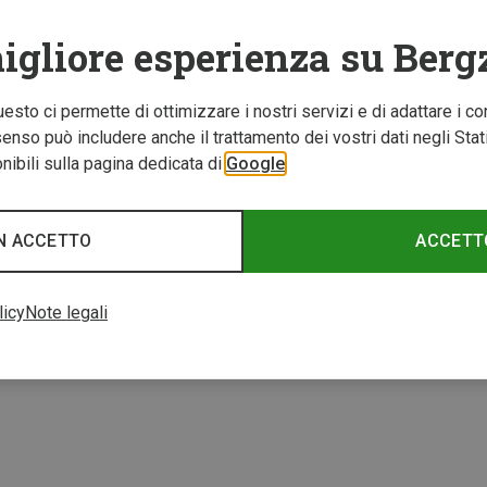
igliore esperienza su Berg
Questo ci permette di ottimizzare i nostri servizi e di adattare i co
nso può includere anche il trattamento dei vostri dati negli Stati U
ibili sulla pagina dedicata di
Google
Risparmi 31%
Rispar
N ACCETTO
ACCETT
3 di 3 prodotti visuali
licy
Note legali