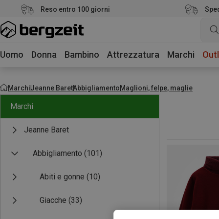
Reso entro 100 giorni
Sped
Uomo
Donna
Bambino
Attrezzatura
Marchi
Outl
Marchi
Jeanne Baret
Abbigliamento
Maglioni, felpe, maglie
Marchi
Jeanne Baret
Abbigliamento
(101)
Abiti e gonne
(10)
Giacche
(33)