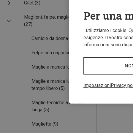
Gilet
(3)
Per una m
Maglioni, felpe, maglie
(27)
...utilizziamo i cookie. 
esigenze. Il vostro conse
Camicie da donna
(1)
informazioni sono dispon
Risparmi 35%
Felpe con cappuccio
(3)
NO
Maglie a manica lunga
(5)
Maglie a manica lunga
Impostazioni
Privacy po
tempo libero
(5)
Maglie tecniche a manica
lunga
(5)
Magliette
(9)