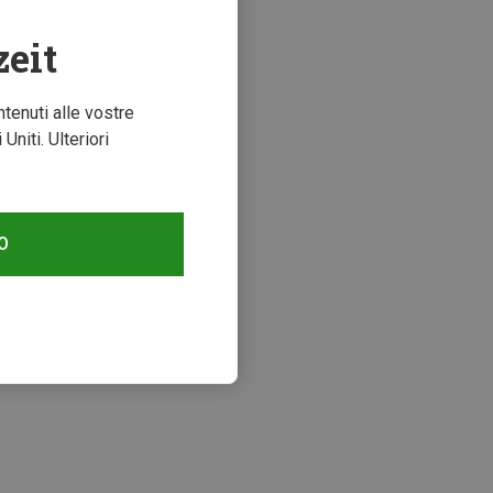
zeit
ntenuti alle vostre
niti. Ulteriori
mi 41%
O
zzati