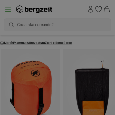
Marchi
Mammut
Attrezzatura
Zaini e Borse
Borse