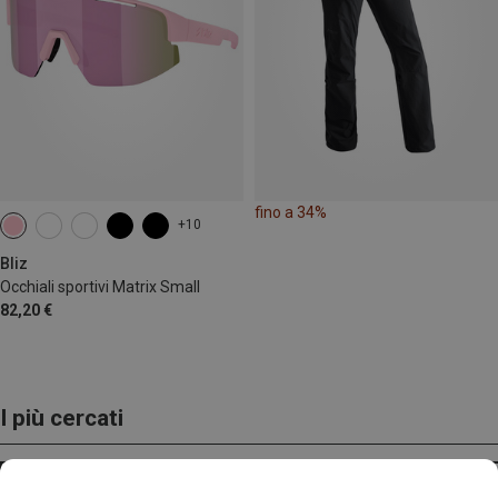
fino a 34%
+10
Bliz
Occhiali sportivi Matrix Small
82,20 €
I più cercati
ZAINI