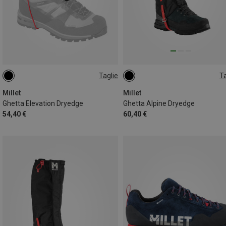
Taglie
Ta
L
M
L
Millet
Millet
Ghetta Elevation Dryedge
Ghetta Alpine Dryedge
54,40 €
60,40 €