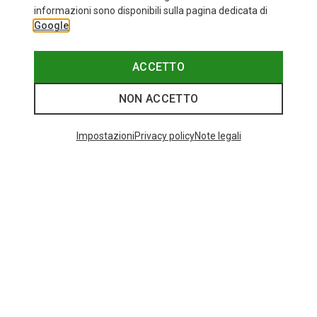
Taglie
+12
informazioni sono disponibili sulla pagina dedicata di
ONE SIZE
Google
Bliz
Occhiali sportivi Matrix Small
89,95 €
ACCETTO
NON ACCETTO
I più cercati
Impostazioni
Privacy policy
Note legali
ZAINI