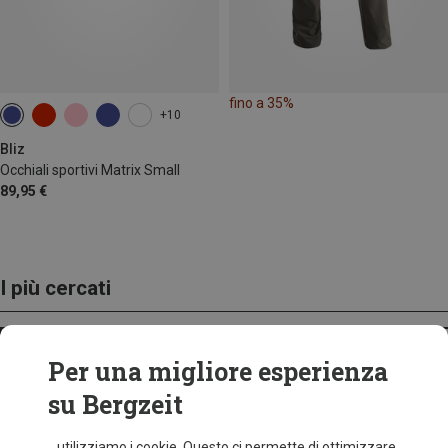
fino a 35%
+10
Bliz
Occhiali sportivi Matrix Small
89,95 €
I più cercati
ZAINI
Per una migliore esperienza
su Bergzeit
...utilizziamo i cookie. Questo ci permette di ottimizzare