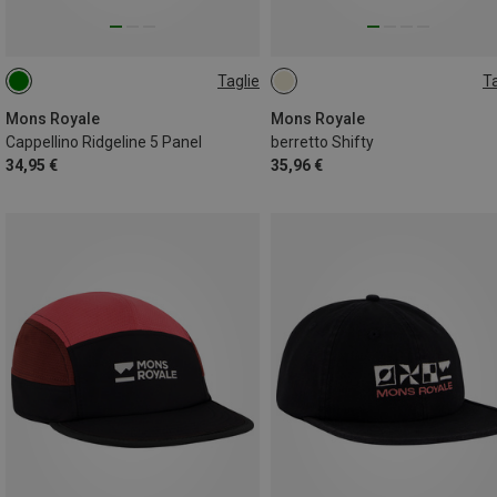
Taglie
Ta
ONE SIZE
ONE SIZE
Mons Royale
Mons Royale
Cappellino Ridgeline 5 Panel
berretto Shifty
34,95 €
35,96 €