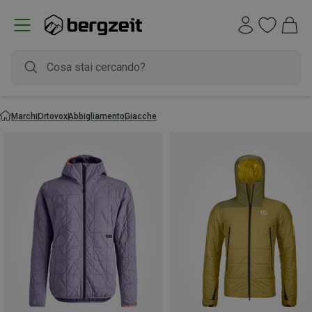
Marchi
Ortovox
Abbigliamento
Giacche