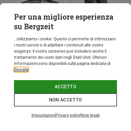
Per una migliore esperienza
su Bergzeit
...utilizziamo i cookie. Questo ci permette di ottimizzare
i nostri servizi e di adattare i contenuti alle vostre
esigenze. Il vostro consenso può includere anche il
trattamento dei vostri dati negli Stati Uniti. Ulteriori
Risparmi 25%
fino a 31%
informazioni sono disponibili sulla pagina dedicata di
Google
ACCETTO
NON ACCETTO
I più cercati
Impostazioni
Privacy policy
Note legali
ZAINI