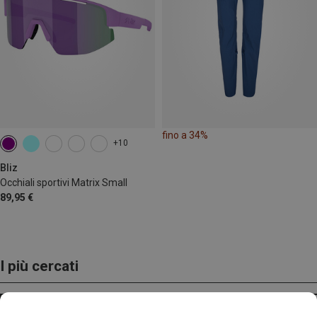
fino a 34%
+10
Bliz
Occhiali sportivi Matrix Small
89,95 €
I più cercati
ZAINI