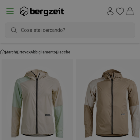
Marchi
Ortovox
Abbigliamento
Giacche