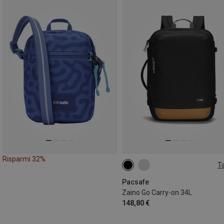
Risparmi 32%
Ta
34L
Pacsafe
Zaino Go Carry-on 34L
148,80 €