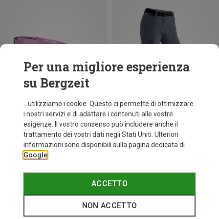
Per una migliore esperienza
su Bergzeit
...utilizziamo i cookie. Questo ci permette di ottimizzare
i nostri servizi e di adattare i contenuti alle vostre
esigenze. Il vostro consenso può includere anche il
trattamento dei vostri dati negli Stati Uniti. Ulteriori
fino a 31%
Taglie
+12
informazioni sono disponibili sulla pagina dedicata di
ONE SIZE
Google
Bliz
Occhiali sportivi Matrix Small
89,95 €
ACCETTO
NON ACCETTO