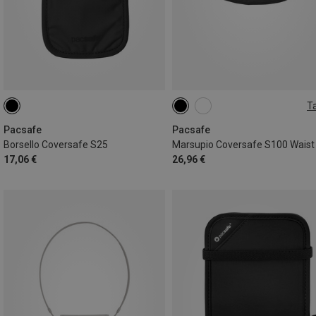
Ta
ONE SIZE
Pacsafe
Pacsafe
Borsello Coversafe S25
17,06 €
26,96 €