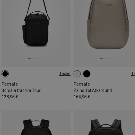
Taglie
Ta
7L
16L
Pacsafe
Pacsafe
Borsa a tracolla Tour
Zaino 16l All-around
128,95 €
164,95 €