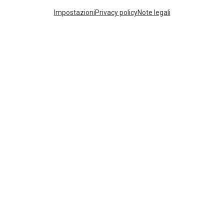
I più cercati
Impostazioni
Privacy policy
Note legali
ZAINI