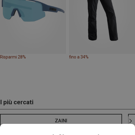
Risparmi 28%
fino a 34%
I più cercati
ZAINI