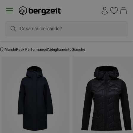
Marchi
Peak Performance
Abbigliamento
Giacche