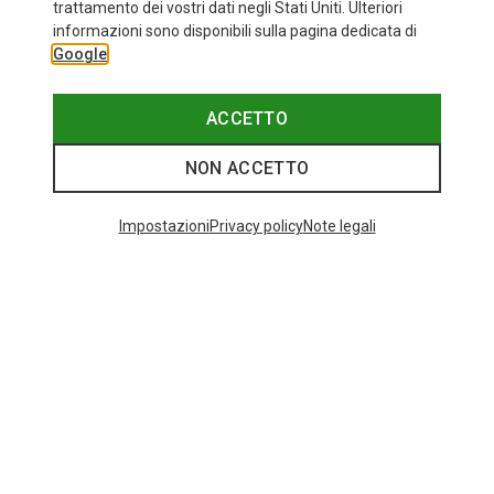
trattamento dei vostri dati negli Stati Uniti. Ulteriori
fino a 35%
+10
informazioni sono disponibili sulla pagina dedicata di
Google
Bliz
Occhiali sportivi Matrix Small
89,95 €
ACCETTO
NON ACCETTO
I più cercati
Impostazioni
Privacy policy
Note legali
ZAINI