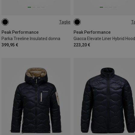
Taglie
Ta
M
L
XS
S
M
L
Peak Performance
Peak Performance
Parka Treeline Insulated donna
399,95 €
223,20 €