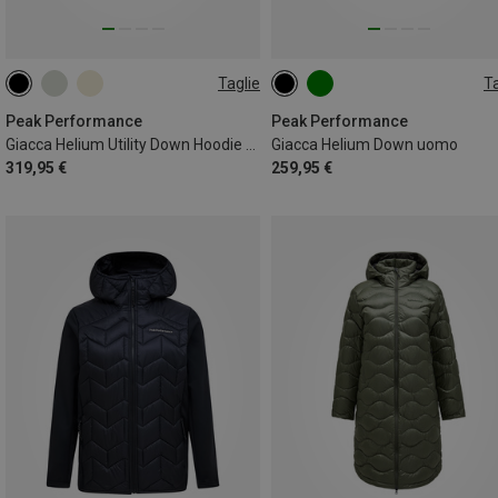
Taglie
Ta
S
M
L
XL
S
M
L
XL
Peak Performance
Peak Performance
Giacca Helium Utility Down Hoodie donna
Giacca Helium Down uomo
319,95 €
259,95 €