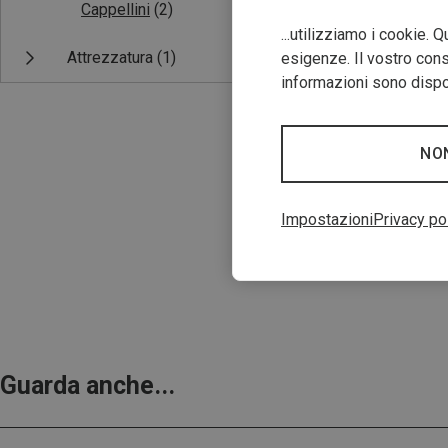
Cappellini
(2)
...utilizziamo i cookie. 
Attrezzatura
(1)
esigenze. Il vostro conse
informazioni sono dispon
NO
Risparmi 20%
Impostazioni
Privacy po
Guarda anche...