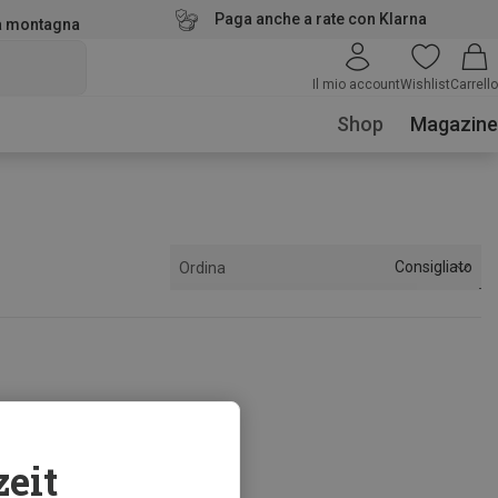
Paga anche a rate con Klarna
la montagna
Il mio account
Wishlist
Carrello
Shop
Magazine
Consigliato
Ordina
zeit