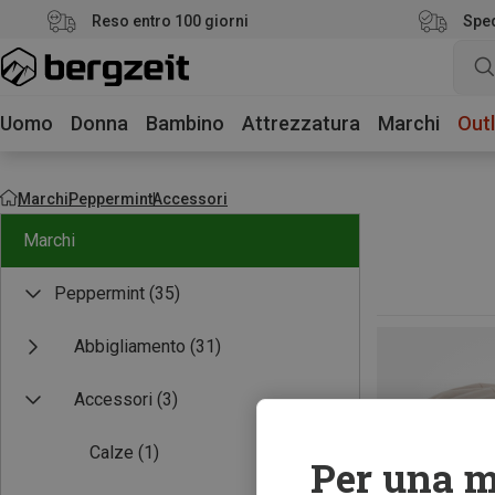
Reso entro 100 giorni
Sped
Uomo
Donna
Bambino
Attrezzatura
Marchi
Outl
Marchi
Peppermint
Accessori
Marchi
Peppermint
(35)
Abbigliamento
(31)
Accessori
(3)
Calze
(1)
Per una m