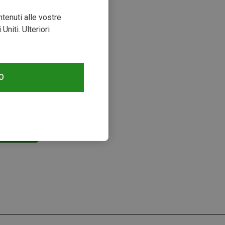
ntenuti alle vostre
niti. Ulteriori
O
zzati