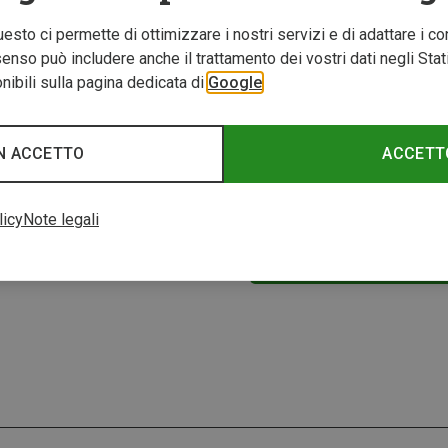
Questo ci permette di ottimizzare i nostri servizi e di adattare i co
nso può includere anche il trattamento dei vostri dati negli Stati U
ibili sulla pagina dedicata di
Google
N ACCETTO
ACCETT
Risparmi 47%
licy
Note legali
2 di 2 prodotti visuali