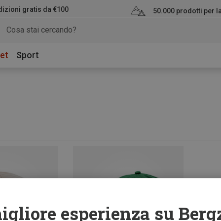
izioni gratis da €100
50.000 prodotti per 
et
Sport
igliore esperienza su Berg