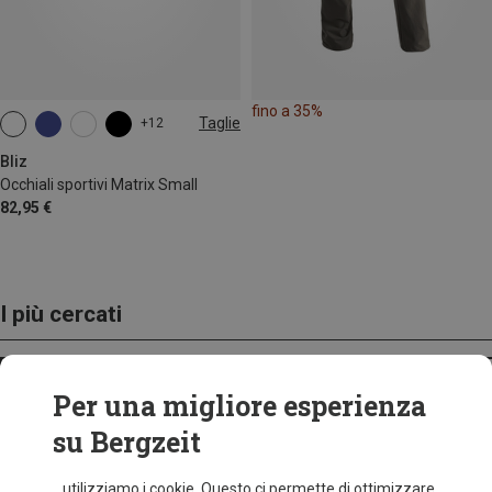
fino a 35%
Taglie
+12
ONE SIZE
Bliz
Occhiali sportivi Matrix Small
82,95 €
I più cercati
ZAINI
Per una migliore esperienza
su Bergzeit
...utilizziamo i cookie. Questo ci permette di ottimizzare