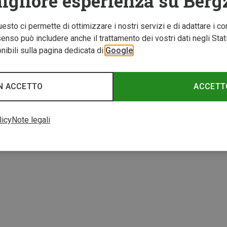
igliore esperienza su Berg
Questo ci permette di ottimizzare i nostri servizi e di adattare i co
nso può includere anche il trattamento dei vostri dati negli Stati U
ibili sulla pagina dedicata di
Google
Risparmi 31%
N ACCETTO
ACCETT
licy
Note legali
2 di 2 prodotti visuali