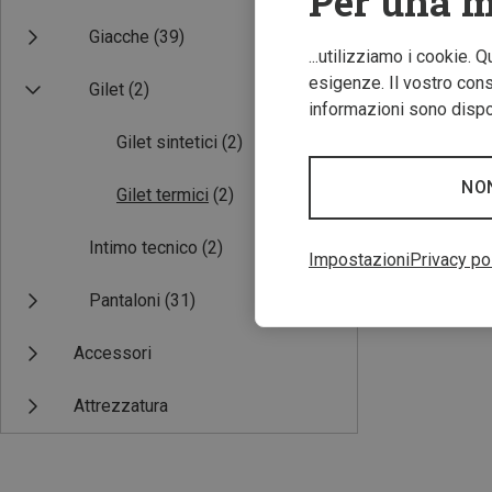
Per una m
Giacche
(39)
...utilizziamo i cookie. 
esigenze. Il vostro conse
Gilet
(2)
informazioni sono dispon
Gilet sintetici
(2)
Risparmi 29%
NO
Gilet termici
(2)
Intimo tecnico
(2)
Impostazioni
Privacy po
Pantaloni
(31)
Accessori
Attrezzatura