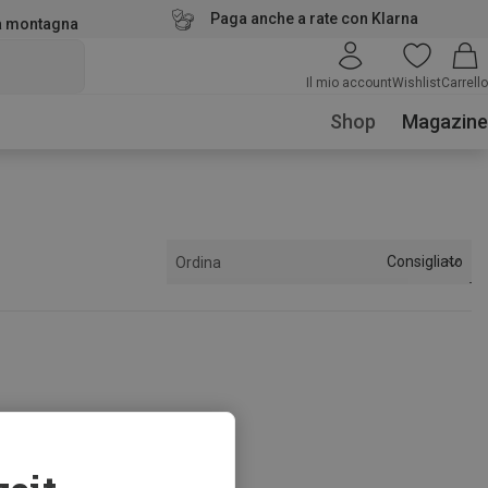
Paga anche a rate con Klarna
la montagna
Il mio account
Wishlist
Carrello
Shop
Magazine
Consigliato
Ordina