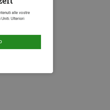
zeit
ntenuti alle vostre
niti. Ulteriori
O
zzati