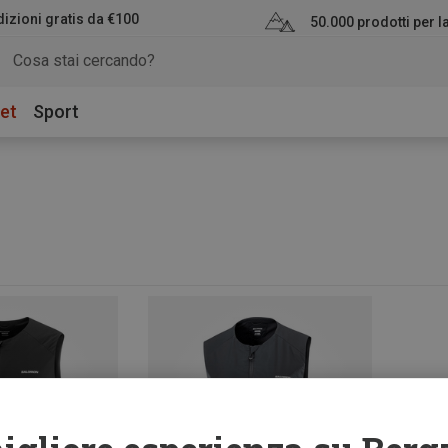
izioni gratis da €100
50.000 prodotti per 
et
Sport