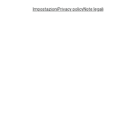
I più cercati
Impostazioni
Privacy policy
Note legali
ZAINI