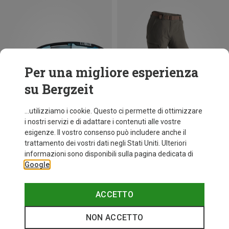
Per una migliore esperienza
su Bergzeit
...utilizziamo i cookie. Questo ci permette di ottimizzare
i nostri servizi e di adattare i contenuti alle vostre
esigenze. Il vostro consenso può includere anche il
trattamento dei vostri dati negli Stati Uniti. Ulteriori
fino a 30%
+10
informazioni sono disponibili sulla pagina dedicata di
Google
Bliz
Occhiali sportivi Matrix Small
82,20 €
ACCETTO
NON ACCETTO