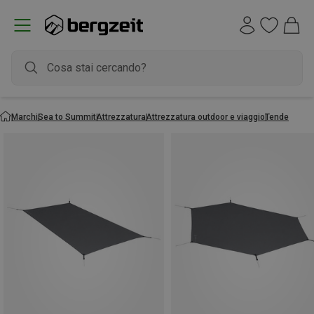
Marchi
Sea to Summit
Attrezzatura
Attrezzatura outdoor e viaggio
Tende