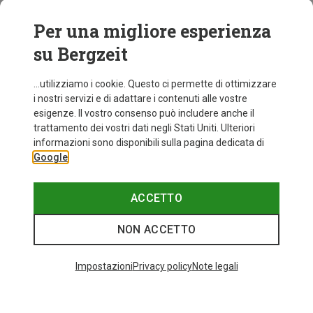
Per una migliore esperienza
su Bergzeit
...utilizziamo i cookie. Questo ci permette di ottimizzare
i nostri servizi e di adattare i contenuti alle vostre
esigenze. Il vostro consenso può includere anche il
trattamento dei vostri dati negli Stati Uniti. Ulteriori
fino a 30%
+8
informazioni sono disponibili sulla pagina dedicata di
Google
Bliz
Occhiali sportivi Matrix Small
82,20 €
ACCETTO
NON ACCETTO
I più cercati
Impostazioni
Privacy policy
Note legali
ZAINI