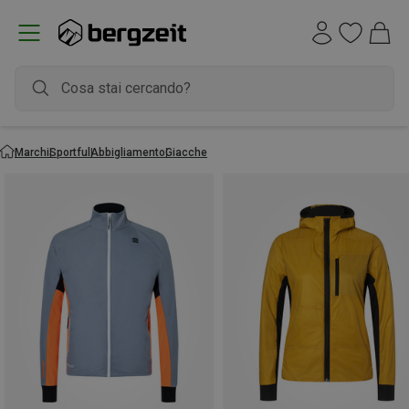
Marchi
Sportful
Abbigliamento
Giacche