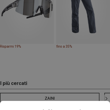
Risparmi 19%
fino a 35%
I più cercati
ZAINI