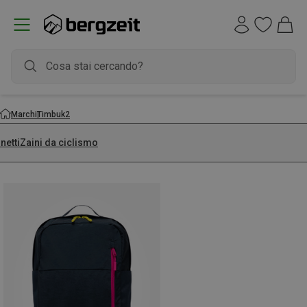
Marchi
Timbuk2
netti
Zaini da ciclismo