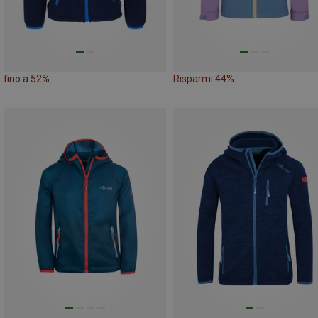
fino a 52%
Risparmi 44%