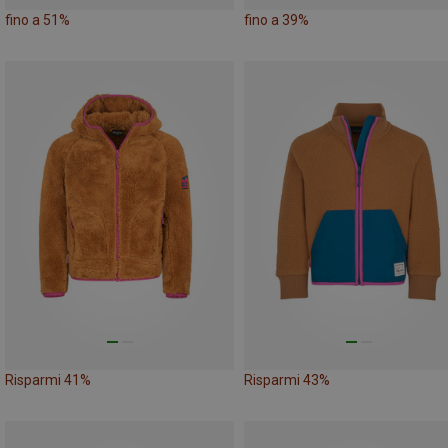
fino a 51%
fino a 39%
Risparmi 41%
Risparmi 43%