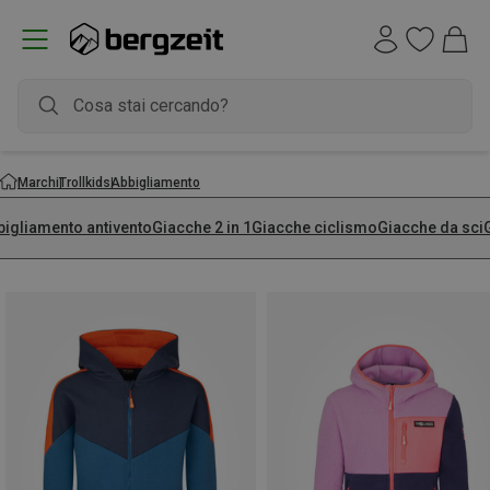
Marchi
Trollkids
Abbigliamento
bigliamento antivento
Giacche 2 in 1
Giacche ciclismo
Giacche da sci