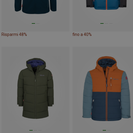
Risparmi 48%
fino a 40%